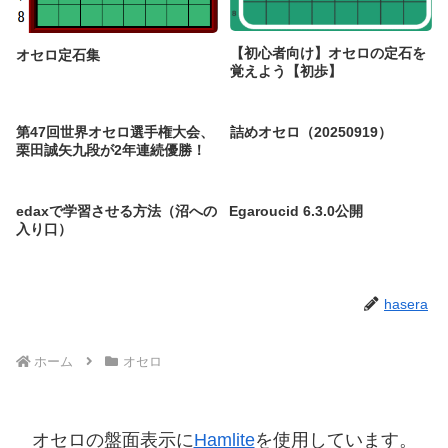
【初心者向け】オセロの定石を
オセロ定石集
覚えよう【初歩】
第47回世界オセロ選手権大会、
詰めオセロ（20250919）
栗田誠矢九段が2年連続優勝！
edaxで学習させる方法（沼への
Egaroucid 6.3.0公開
入り口）
hasera
ホーム
オセロ
オセロの盤面表示に
Hamlite
を使用しています。