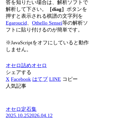
答を知りたい場合は、解析ソフトで
解析して下さい。
［diag］
ボタンを
押すと表示される棋譜の文字列を
Egaroucid
、
Othello Sensei
等の解析ソ
フトに貼り付けるのが簡単です。
※JavaScriptをオフにしていると動作
しません。
オセロ
詰めオセロ
シェアする
X
Facebook
はてブ
LINE
コピー
人気記事
オセロ定石集
2025.10.25
2026.04.12