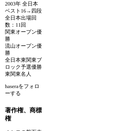
2003年 全日本
ベスト16→四段
全日本出場回
数：11回
関東オープン優
勝
流山オープン優
勝
全日本東関東ブ
ロック予選優勝
東関東名人
haseraをフォロ
ーする
著作権、商標
権