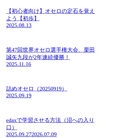
【初心者向け】オセロの定石を覚え
よう【初歩】
2025.08.13
第47回世界オセロ選手権大会、栗田
誠矢九段が2年連続優勝！
2025.11.16
詰めオセロ（20250919）
2025.09.19
edaxで学習させる方法（沼への入り
口）
2025.09.27
2026.07.09