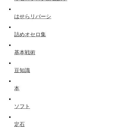
はせらリバーシ
詰めオセロ集
基本戦術
豆知識
本
ソフト
定石