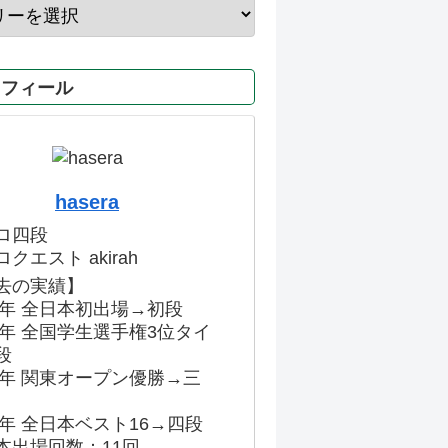
ロフィール
hasera
ロ四段
クエスト akirah
去の実績】
86年 全日本初出場→初段
91年 全国学生選手権3位タイ
段
96年 関東オープン優勝→三
03年 全日本ベスト16→四段
本出場回数：11回