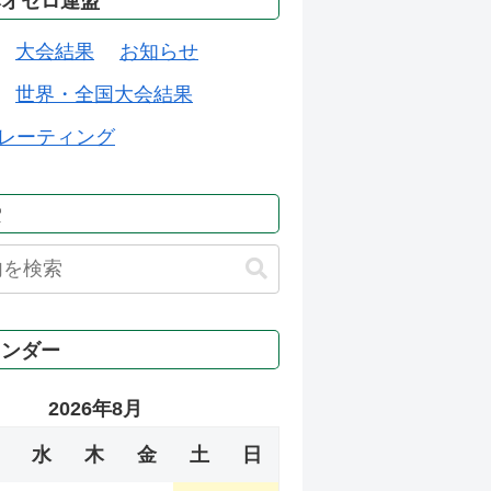
本オセロ連盟
大会結果
お知らせ
世界・全国大会結果
レーティング
索
レンダー
2026年8月
水
木
金
土
日