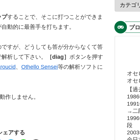
ップ
することで、そこに打つことができま
が自動的に最善手を打ちます。
プ
のですが、どうしても答が分からなくて答
で解析して下さい。
［diag］
ボタンを押す
roucid
、
Othello Sensei
等の解析ソフトに
オセ
オセロ
【過
19
ると動作しません。
19
→二
19
段
20
シェアする
全日