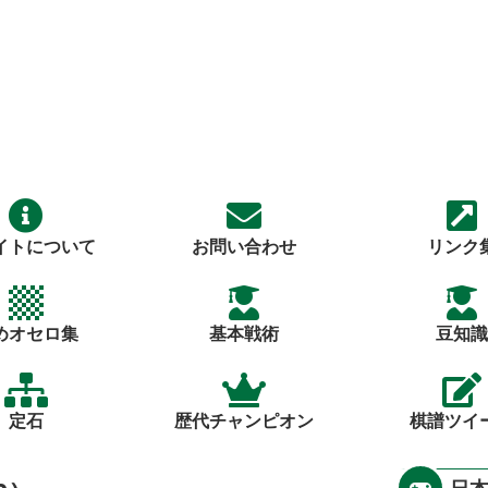
イトについて
お問い合わせ
リンク
めオセロ集
基本戦術
豆知識
定石
歴代チャンピオン
棋譜ツイ