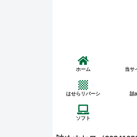
ホーム
当サ
はせらリバーシ
詰
ソフト