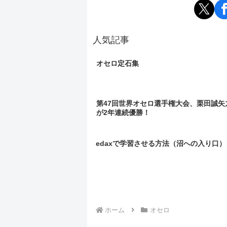
人気記事
オセロ定石集
第47回世界オセロ選手権大会、栗田誠矢
が2年連続優勝！
edaxで学習させる方法（沼への入り口）
ホーム
オセロ