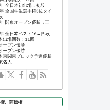
86年 全日本初出場→初段
91年 全国学生選手権3位タイ
段
96年 関東オープン優勝→三
03年 全日本ベスト16→四段
本出場回数：11回
オープン優勝
オープン優勝
本東関東ブロック予選優勝
東名人
作権、商標権