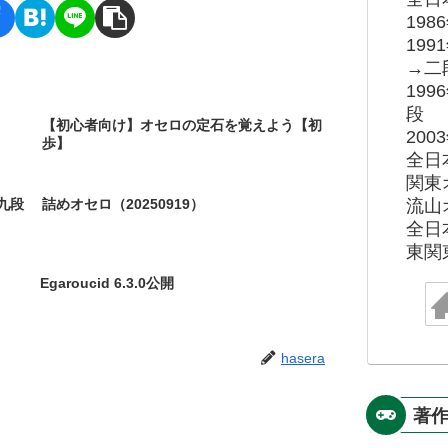
19
19
→二
19
段
【初心者向け】オセロの定石を覚えよう【初
20
歩】
全日
関東
九段
詰めオセロ（20250919）
流山
全日
東関
Egaroucid 6.3.0公開
hasera
著