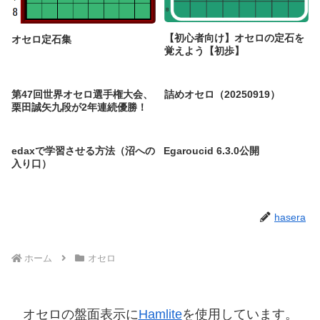
【初心者向け】オセロの定石を
オセロ定石集
覚えよう【初歩】
第47回世界オセロ選手権大会、
詰めオセロ（20250919）
栗田誠矢九段が2年連続優勝！
edaxで学習させる方法（沼への
Egaroucid 6.3.0公開
入り口）
hasera
ホーム
オセロ
オセロの盤面表示に
Hamlite
を使用しています。