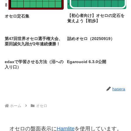
【初心者向け】オセロの定石を
オセロ定石集
覚えよう【初歩】
第47回世界オセロ選手権大会、
詰めオセロ（20250919）
栗田誠矢九段が2年連続優勝！
edaxで学習させる方法（沼への
Egaroucid 6.3.0公開
入り口）
hasera
ホーム
オセロ
オセロの盤面表示に
Hamlite
を使用しています。