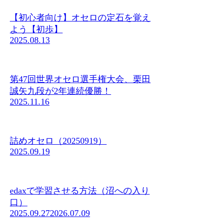
【初心者向け】オセロの定石を覚え
よう【初歩】
2025.08.13
第47回世界オセロ選手権大会、栗田
誠矢九段が2年連続優勝！
2025.11.16
詰めオセロ（20250919）
2025.09.19
edaxで学習させる方法（沼への入り
口）
2025.09.27
2026.07.09