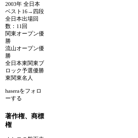
2003年 全日本
ベスト16→四段
全日本出場回
数：11回
関東オープン優
勝
流山オープン優
勝
全日本東関東ブ
ロック予選優勝
東関東名人
haseraをフォロ
ーする
著作権、商標
権