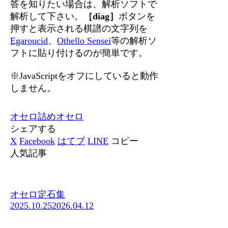
答を知りたい場合は、解析ソフトで
解析して下さい。
［diag］
ボタンを
押すと表示される棋譜の文字列を
Egaroucid
、
Othello Sensei
等の解析ソ
フトに貼り付けるのが簡単です。
※JavaScriptをオフにしていると動作
しません。
オセロ
詰めオセロ
シェアする
X
Facebook
はてブ
LINE
コピー
人気記事
オセロ定石集
2025.10.25
2026.04.12