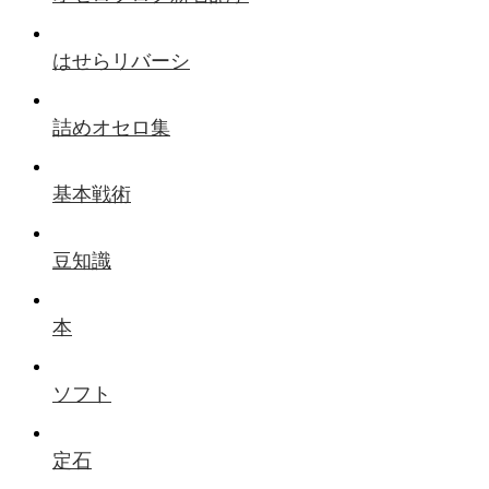
はせらリバーシ
詰めオセロ集
基本戦術
豆知識
本
ソフト
定石