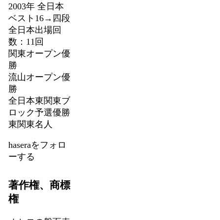
2003年 全日本
ベスト16→四段
全日本出場回
数：11回
関東オープン優
勝
流山オープン優
勝
全日本東関東ブ
ロック予選優勝
東関東名人
haseraをフォロ
ーする
著作権、商標
権