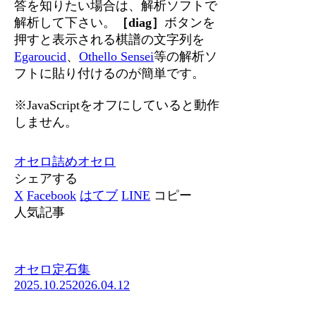
答を知りたい場合は、解析ソフトで
解析して下さい。
［diag］
ボタンを
押すと表示される棋譜の文字列を
Egaroucid
、
Othello Sensei
等の解析ソ
フトに貼り付けるのが簡単です。
※JavaScriptをオフにしていると動作
しません。
オセロ
詰めオセロ
シェアする
X
Facebook
はてブ
LINE
コピー
人気記事
オセロ定石集
2025.10.25
2026.04.12