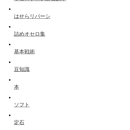
はせらリバーシ
詰めオセロ集
基本戦術
豆知識
本
ソフト
定石