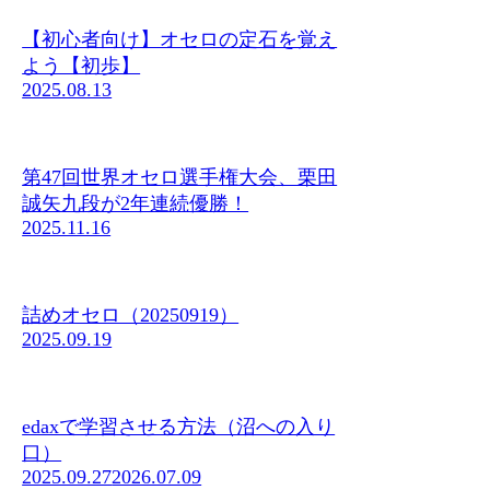
【初心者向け】オセロの定石を覚え
よう【初歩】
2025.08.13
第47回世界オセロ選手権大会、栗田
誠矢九段が2年連続優勝！
2025.11.16
詰めオセロ（20250919）
2025.09.19
edaxで学習させる方法（沼への入り
口）
2025.09.27
2026.07.09