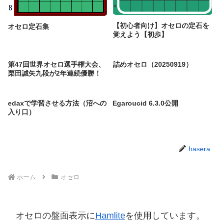
【初心者向け】オセロの定石を
オセロ定石集
覚えよう【初歩】
第47回世界オセロ選手権大会、
詰めオセロ（20250919）
栗田誠矢九段が2年連続優勝！
edaxで学習させる方法（沼への
Egaroucid 6.3.0公開
入り口）
hasera
ホーム
オセロ
オセロの盤面表示に
Hamlite
を使用しています。