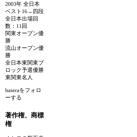
2003年 全日本
ベスト16→四段
全日本出場回
数：11回
関東オープン優
勝
流山オープン優
勝
全日本東関東ブ
ロック予選優勝
東関東名人
haseraをフォロ
ーする
著作権、商標
権