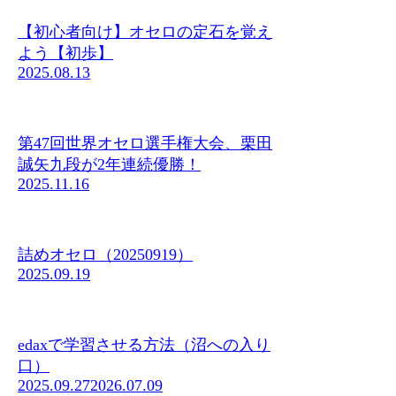
【初心者向け】オセロの定石を覚え
よう【初歩】
2025.08.13
第47回世界オセロ選手権大会、栗田
誠矢九段が2年連続優勝！
2025.11.16
詰めオセロ（20250919）
2025.09.19
edaxで学習させる方法（沼への入り
口）
2025.09.27
2026.07.09