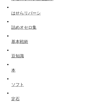
はせらリバーシ
詰めオセロ集
基本戦術
豆知識
本
ソフト
定石