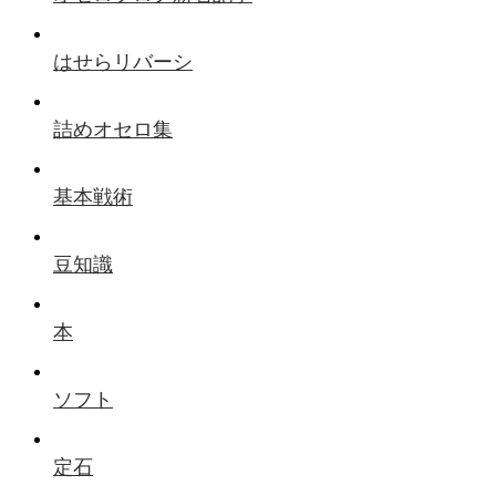
はせらリバーシ
詰めオセロ集
基本戦術
豆知識
本
ソフト
定石