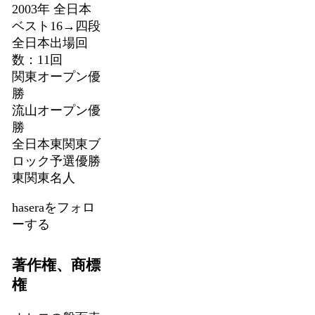
2003年 全日本
ベスト16→四段
全日本出場回
数：11回
関東オープン優
勝
流山オープン優
勝
全日本東関東ブ
ロック予選優勝
東関東名人
haseraをフォロ
ーする
著作権、商標
権