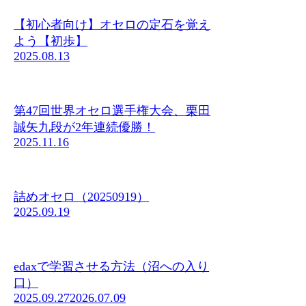
【初心者向け】オセロの定石を覚え
よう【初歩】
2025.08.13
第47回世界オセロ選手権大会、栗田
誠矢九段が2年連続優勝！
2025.11.16
詰めオセロ（20250919）
2025.09.19
edaxで学習させる方法（沼への入り
口）
2025.09.27
2026.07.09