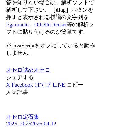
答を知りたい場合は、解析ソフトで
解析して下さい。
［diag］
ボタンを
押すと表示される棋譜の文字列を
Egaroucid
、
Othello Sensei
等の解析ソ
フトに貼り付けるのが簡単です。
※JavaScriptをオフにしていると動作
しません。
オセロ
詰めオセロ
シェアする
X
Facebook
はてブ
LINE
コピー
人気記事
オセロ定石集
2025.10.25
2026.04.12