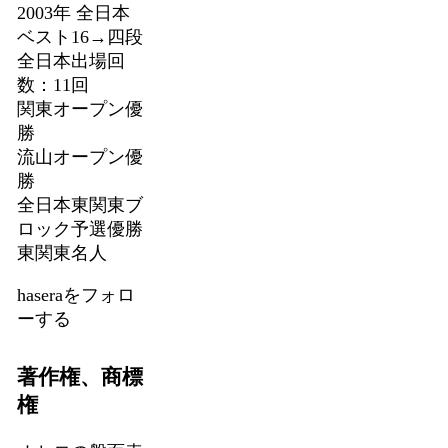
2003年 全日本
ベスト16→四段
全日本出場回
数：11回
関東オープン優
勝
流山オープン優
勝
全日本東関東ブ
ロック予選優勝
東関東名人
haseraをフォロ
ーする
著作権、商標
権