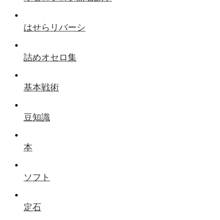
はせらリバーシ
詰めオセロ集
基本戦術
豆知識
本
ソフト
定石