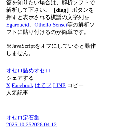
答を知りたい場合は、解析ソフトで
解析して下さい。
［diag］
ボタンを
押すと表示される棋譜の文字列を
Egaroucid
、
Othello Sensei
等の解析ソ
フトに貼り付けるのが簡単です。
※JavaScriptをオフにしていると動作
しません。
オセロ
詰めオセロ
シェアする
X
Facebook
はてブ
LINE
コピー
人気記事
オセロ定石集
2025.10.25
2026.04.12