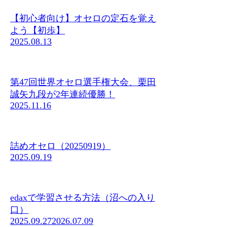
【初心者向け】オセロの定石を覚え
よう【初歩】
2025.08.13
第47回世界オセロ選手権大会、栗田
誠矢九段が2年連続優勝！
2025.11.16
詰めオセロ（20250919）
2025.09.19
edaxで学習させる方法（沼への入り
口）
2025.09.27
2026.07.09