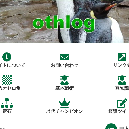
イトについて
お問い合わせ
リンク
めオセロ集
基本戦術
豆知識
定石
歴代チャンピオン
棋譜ツイ