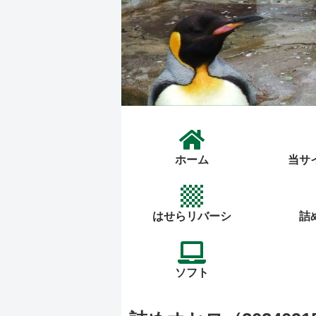
ホーム
当サ
はせらリバーシ
詰
ソフト