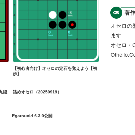
著
オセロの
ます。
オセロ・O
Othello,
【初心者向け】オセロの定石を覚えよう【初
歩】
九段
詰めオセロ（20250919）
Egaroucid 6.3.0公開