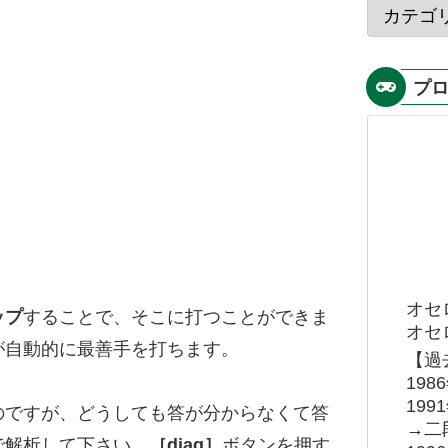
プ
オセ
ップ
することで、そこに打つことができま
オセロ
が自動的に最善手を打ちます。
【過
19
19
のですが、どうしても答が分からなくて答
→二
で解析して下さい。
［diag］
ボタンを押す