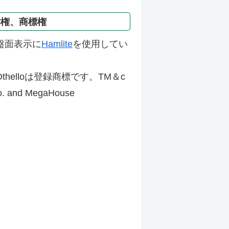
作権、商標権
盤面表示に
Hamlite
を使用してい
thelloは登録商標です。TM＆c
Co. and MegaHouse