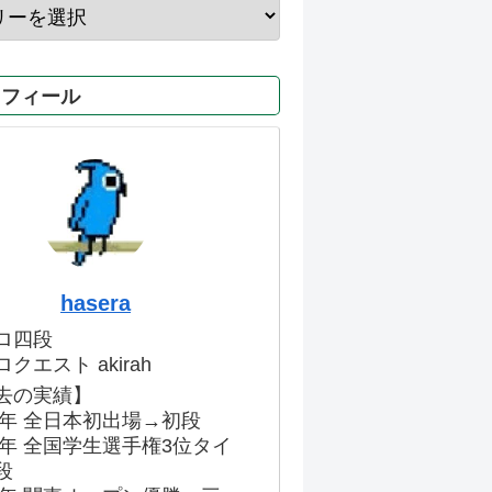
ロフィール
hasera
ロ四段
クエスト akirah
去の実績】
86年 全日本初出場→初段
91年 全国学生選手権3位タイ
段