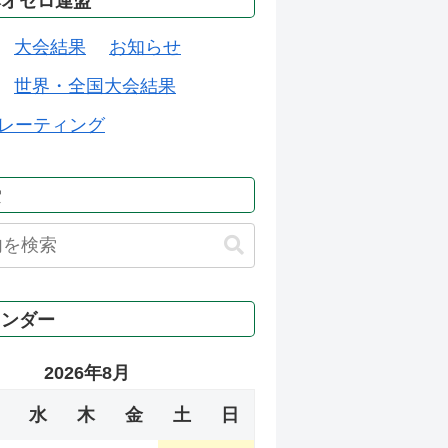
本オセロ連盟
大会結果
お知らせ
世界・全国大会結果
レーティング
索
レンダー
2026年8月
水
木
金
土
日