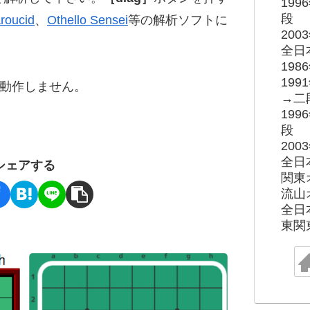
19
段
roucid
、
Othello Sensei
等の解析ソフトに
20
全日
19
19
ると動作しません。
→二
19
段
20
全日
シェアする
関東
流山
全日
東関