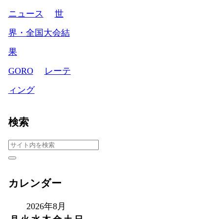
ニュース
世
界・全国大会結
果
GORO
レーテ
ィング
検索
カレンダー
2026年8月