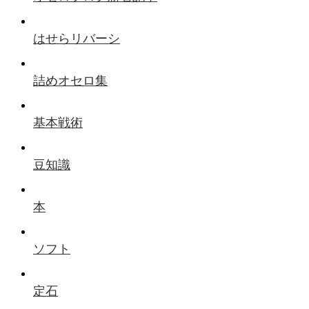
はせらリバーシ
詰めオセロ集
基本戦術
豆知識
本
ソフト
定石