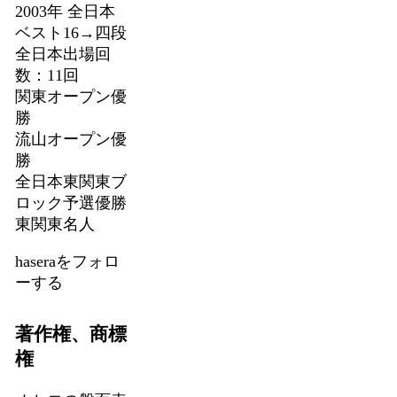
2003年 全日本
ベスト16→四段
全日本出場回
数：11回
関東オープン優
勝
流山オープン優
勝
全日本東関東ブ
ロック予選優勝
東関東名人
haseraをフォロ
ーする
著作権、商標
権