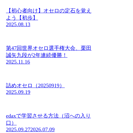
【初心者向け】オセロの定石を覚え
よう【初歩】
2025.08.13
第47回世界オセロ選手権大会、栗田
誠矢九段が2年連続優勝！
2025.11.16
詰めオセロ（20250919）
2025.09.19
edaxで学習させる方法（沼への入り
口）
2025.09.27
2026.07.09