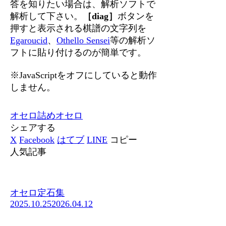
答を知りたい場合は、解析ソフトで
解析して下さい。
［diag］
ボタンを
押すと表示される棋譜の文字列を
Egaroucid
、
Othello Sensei
等の解析ソ
フトに貼り付けるのが簡単です。
※JavaScriptをオフにしていると動作
しません。
オセロ
詰めオセロ
シェアする
X
Facebook
はてブ
LINE
コピー
人気記事
オセロ定石集
2025.10.25
2026.04.12