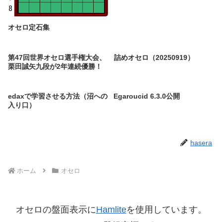
オセロ定石集
第47回世界オセロ選手権大会、
詰めオセロ（20250919）
栗田誠矢九段が2年連続優勝！
edaxで学習させる方法（沼への
Egaroucid 6.3.0公開
入り口）
hasera
ホーム
オセロ
オセロの盤面表示に
Hamlite
を使用しています。