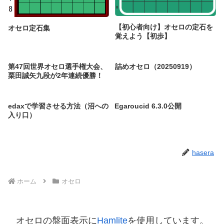
【初心者向け】オセロの定石を
オセロ定石集
覚えよう【初歩】
第47回世界オセロ選手権大会、
詰めオセロ（20250919）
栗田誠矢九段が2年連続優勝！
edaxで学習させる方法（沼への
Egaroucid 6.3.0公開
入り口）
hasera
ホーム
オセロ
オセロの盤面表示に
Hamlite
を使用しています。