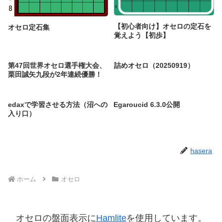
【初心者向け】オセロの定石を
オセロ定石集
覚えよう【初歩】
第47回世界オセロ選手権大会、
詰めオセロ（20250919）
栗田誠矢九段が2年連続優勝！
edaxで学習させる方法（沼への
Egaroucid 6.3.0公開
入り口）
hasera
ホーム
オセロ
オセロの盤面表示に
Hamlite
を使用しています。