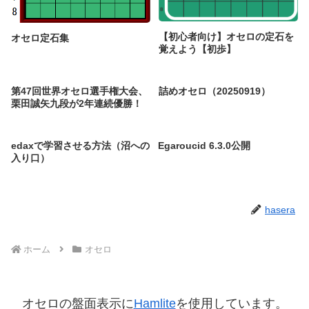
【初心者向け】オセロの定石を
オセロ定石集
覚えよう【初歩】
第47回世界オセロ選手権大会、
詰めオセロ（20250919）
栗田誠矢九段が2年連続優勝！
edaxで学習させる方法（沼への
Egaroucid 6.3.0公開
入り口）
hasera
ホーム
オセロ
オセロの盤面表示に
Hamlite
を使用しています。