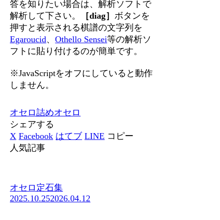
答を知りたい場合は、解析ソフトで
解析して下さい。
［diag］
ボタンを
押すと表示される棋譜の文字列を
Egaroucid
、
Othello Sensei
等の解析ソ
フトに貼り付けるのが簡単です。
※JavaScriptをオフにしていると動作
しません。
オセロ
詰めオセロ
シェアする
X
Facebook
はてブ
LINE
コピー
人気記事
オセロ定石集
2025.10.25
2026.04.12