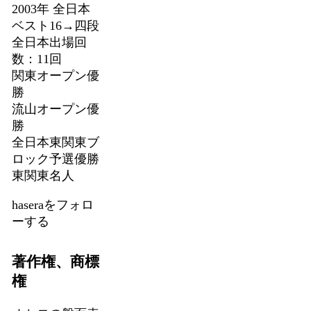
2003年 全日本
ベスト16→四段
全日本出場回
数：11回
関東オープン優
勝
流山オープン優
勝
全日本東関東ブ
ロック予選優勝
東関東名人
haseraをフォロ
ーする
著作権、商標
権