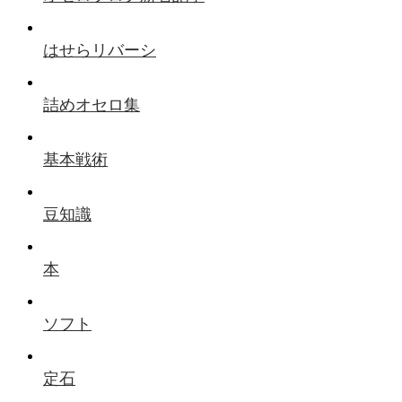
はせらリバーシ
詰めオセロ集
基本戦術
豆知識
本
ソフト
定石