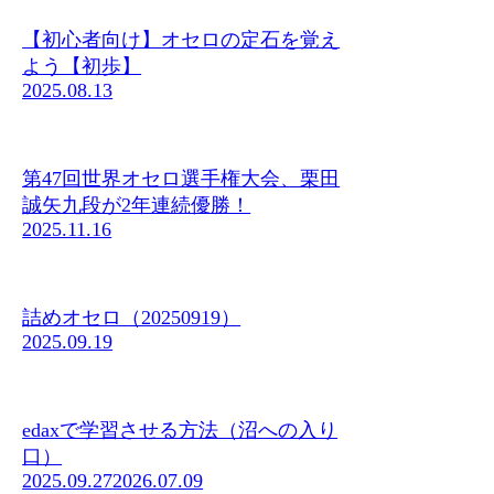
【初心者向け】オセロの定石を覚え
よう【初歩】
2025.08.13
第47回世界オセロ選手権大会、栗田
誠矢九段が2年連続優勝！
2025.11.16
詰めオセロ（20250919）
2025.09.19
edaxで学習させる方法（沼への入り
口）
2025.09.27
2026.07.09