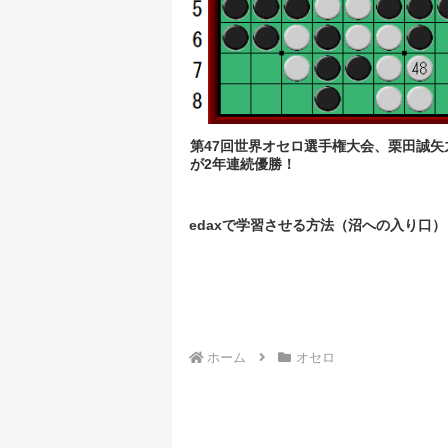
第47回世界オセロ選手権大会、栗田誠矢
が2年連続優勝！
edaxで学習させる方法（沼への入り口）
ホーム
オセロ