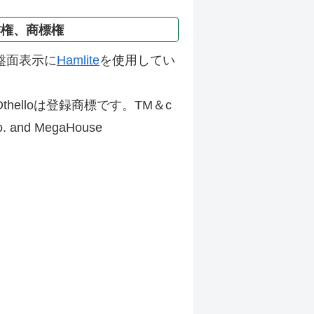
作権、商標権
盤面表示に
Hamlite
を使用してい
thelloは登録商標です。TM＆c
Co. and MegaHouse