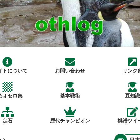
イトについて
お問い合わせ
リンク
めオセロ集
基本戦術
豆知識
定石
歴代チャンピオン
棋譜ツイ