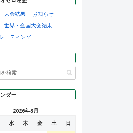
本オセロ連盟
大会結果
お知らせ
世界・全国大会結果
レーティング
索
レンダー
2026年8月
水
木
金
土
日