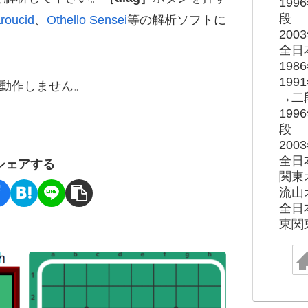
19
段
roucid
、
Othello Sensei
等の解析ソフトに
20
全日
19
19
ると動作しません。
→二
19
段
20
全日
シェアする
関東
流山
全日
東関