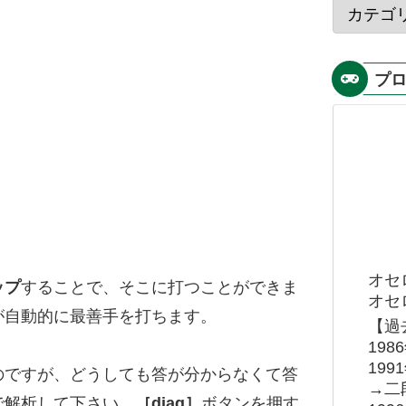
プ
オセ
ップ
することで、そこに打つことができま
オセロ
が自動的に最善手を打ちます。
【過
19
19
のですが、どうしても答が分からなくて答
→二
で解析して下さい。
［diag］
ボタンを押す