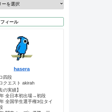
ロフィール
hasera
ロ四段
クエスト akirah
去の実績】
86年 全日本初出場→初段
91年 全国学生選手権3位タイ
段