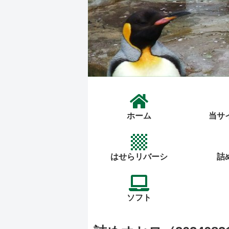
ホーム
当サ
はせらリバーシ
詰
ソフト