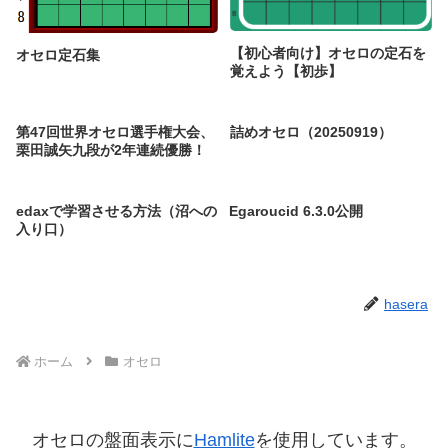
【初心者向け】オセロの定石を
オセロ定石集
覚えよう【初歩】
第47回世界オセロ選手権大会、
詰めオセロ（20250919）
栗田誠矢九段が2年連続優勝！
edaxで学習させる方法（沼への
Egaroucid 6.3.0公開
入り口）
hasera
ホーム
オセロ
オセロの盤面表示に
Hamlite
を使用しています。