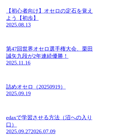
【初心者向け】オセロの定石を覚え
よう【初歩】
2025.08.13
第47回世界オセロ選手権大会、栗田
誠矢九段が2年連続優勝！
2025.11.16
詰めオセロ（20250919）
2025.09.19
edaxで学習させる方法（沼への入り
口）
2025.09.27
2026.07.09