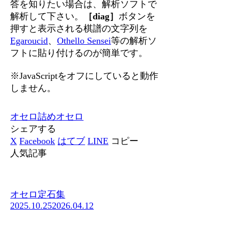
答を知りたい場合は、解析ソフトで
解析して下さい。
［diag］
ボタンを
押すと表示される棋譜の文字列を
Egaroucid
、
Othello Sensei
等の解析ソ
フトに貼り付けるのが簡単です。
※JavaScriptをオフにしていると動作
しません。
オセロ
詰めオセロ
シェアする
X
Facebook
はてブ
LINE
コピー
人気記事
オセロ定石集
2025.10.25
2026.04.12