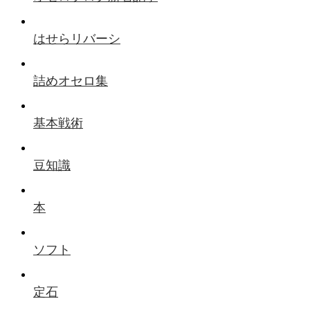
はせらリバーシ
詰めオセロ集
基本戦術
豆知識
本
ソフト
定石