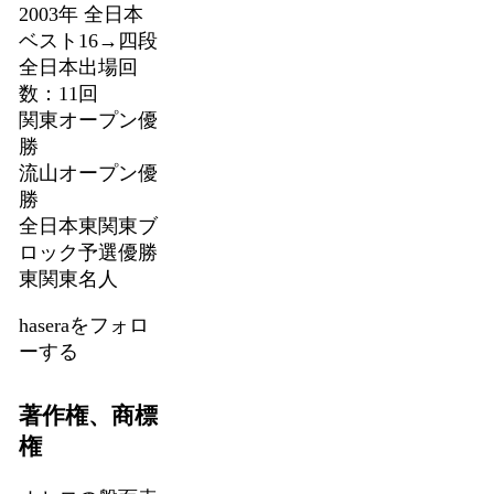
2003年 全日本
ベスト16→四段
全日本出場回
数：11回
関東オープン優
勝
流山オープン優
勝
全日本東関東ブ
ロック予選優勝
東関東名人
haseraをフォロ
ーする
著作権、商標
権