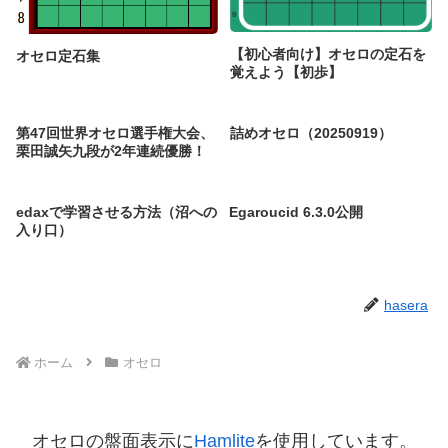
【初心者向け】オセロの定石を
オセロ定石集
覚えよう【初歩】
第47回世界オセロ選手権大会、
詰めオセロ（20250919）
栗田誠矢九段が2年連続優勝！
edaxで学習させる方法（沼への
Egaroucid 6.3.0公開
入り口）
hasera
ホーム
オセロ
オセロの盤面表示に
Hamlite
を使用しています。