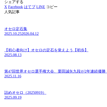
シェアする
X
Facebook
はてブ
LINE
コピー
人気記事
オセロ定石集
2025.10.25
2026.04.12
【初心者向け】オセロの定石を覚えよう【初歩】
2025.08.13
第47回世界オセロ選手権大会、栗田誠矢九段が2年連続優勝
2025.11.16
詰めオセロ（20250919）
2025.09.19