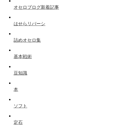
オセロブログ新着記事
はせらリバーシ
詰めオセロ集
基本戦術
豆知識
本
ソフト
定石