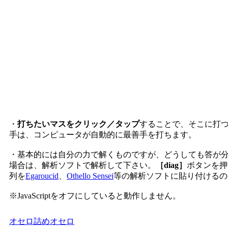
・
打ちたいマスをクリック／タップ
することで、そこに打
手は、コンピュータが自動的に最善手を打ちます。
・基本的には自分の力で解くものですが、どうしても答が
場合は、解析ソフトで解析して下さい。
［diag］
ボタンを押
列を
Egaroucid
、
Othello Sensei
等の解析ソフトに貼り付けるの
※JavaScriptをオフにしていると動作しません。
オセロ
詰めオセロ