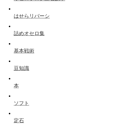
はせらリバーシ
詰めオセロ集
基本戦術
豆知識
本
ソフト
定石