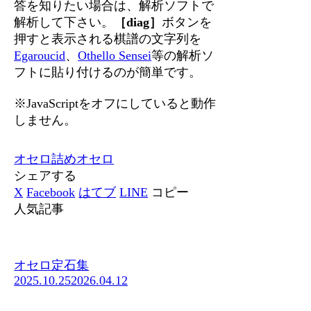
答を知りたい場合は、解析ソフトで
解析して下さい。
［diag］
ボタンを
押すと表示される棋譜の文字列を
Egaroucid
、
Othello Sensei
等の解析ソ
フトに貼り付けるのが簡単です。
※JavaScriptをオフにしていると動作
しません。
オセロ
詰めオセロ
シェアする
X
Facebook
はてブ
LINE
コピー
人気記事
オセロ定石集
2025.10.25
2026.04.12