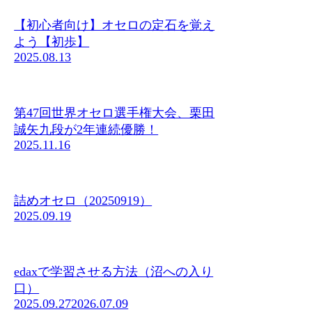
【初心者向け】オセロの定石を覚え
よう【初歩】
2025.08.13
第47回世界オセロ選手権大会、栗田
誠矢九段が2年連続優勝！
2025.11.16
詰めオセロ（20250919）
2025.09.19
edaxで学習させる方法（沼への入り
口）
2025.09.27
2026.07.09