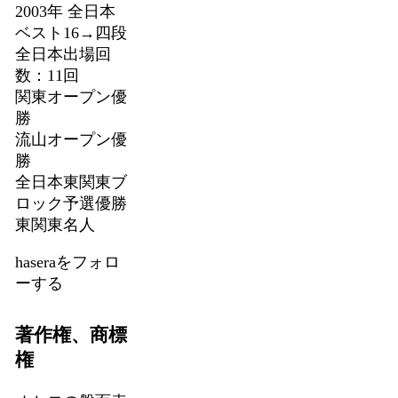
2003年 全日本
ベスト16→四段
全日本出場回
数：11回
関東オープン優
勝
流山オープン優
勝
全日本東関東ブ
ロック予選優勝
東関東名人
haseraをフォロ
ーする
著作権、商標
権