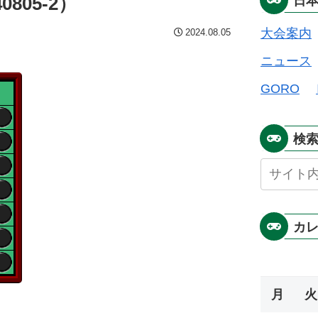
805-2）
日
大会案内
2024.08.05
ニュース
GORO
検
カ
月
火