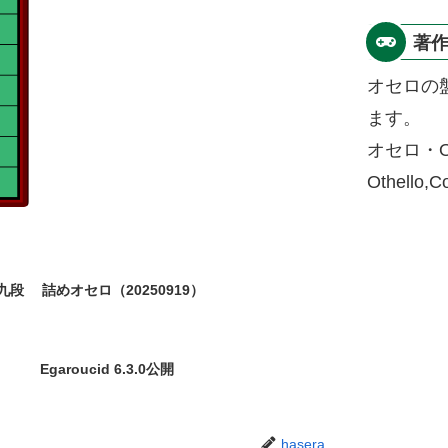
著
オセロの
ます。
オセロ・O
Othello,
九段
詰めオセロ（20250919）
Egaroucid 6.3.0公開
hasera