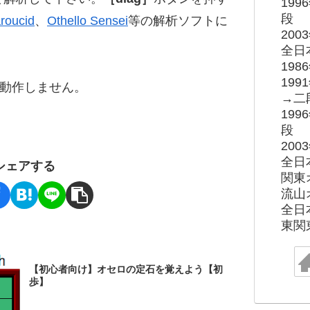
19
段
roucid
、
Othello Sensei
等の解析ソフトに
20
全日
19
19
ると動作しません。
→二
19
段
20
全日
シェアする
関東
流山
全日
東関
【初心者向け】オセロの定石を覚えよう【初
歩】