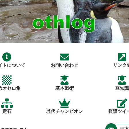
イトについて
お問い合わせ
リンク
めオセロ集
基本戦術
豆知識
定石
歴代チャンピオン
棋譜ツイ