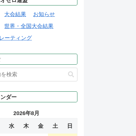
本オセロ連盟
大会結果
お知らせ
世界・全国大会結果
レーティング
索
レンダー
2026年8月
水
木
金
土
日