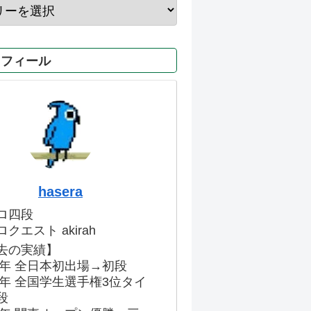
ロフィール
hasera
ロ四段
クエスト akirah
去の実績】
86年 全日本初出場→初段
91年 全国学生選手権3位タイ
段