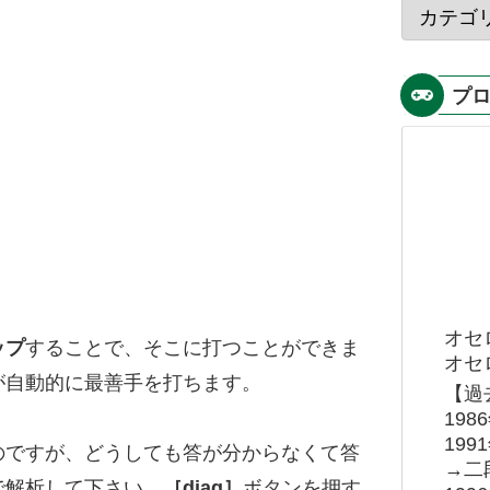
プ
オセ
ップ
することで、そこに打つことができま
オセロ
が自動的に最善手を打ちます。
【過
19
19
のですが、どうしても答が分からなくて答
→二
で解析して下さい。
［diag］
ボタンを押す