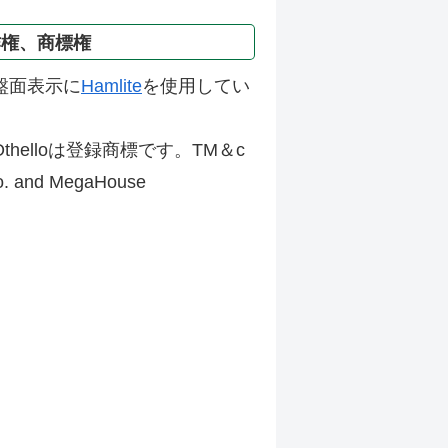
作権、商標権
盤面表示に
Hamlite
を使用してい
thelloは登録商標です。TM＆c
Co. and MegaHouse