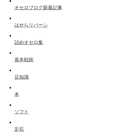
オセロブログ新着記事
はせらリバーシ
詰めオセロ集
基本戦術
豆知識
本
ソフト
定石