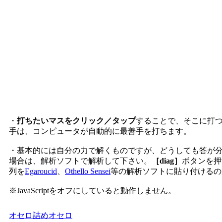
・
打ちたいマスをクリック／タップ
することで、そこに打
手は、コンピュータが自動的に最善手を打ちます。
・基本的には自分の力で解くものですが、どうしても答が
場合は、解析ソフトで解析して下さい。
［diag］
ボタンを押
列を
Egaroucid
、
Othello Sensei
等の解析ソフトに貼り付けるの
※JavaScriptをオフにしていると動作しません。
オセロ
詰めオセロ