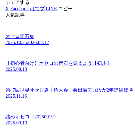
シェアする
X
Facebook
はてブ
LINE
コピー
人気記事
オセロ定石集
2025.10.25
2026.04.12
【初心者向け】オセロの定石を覚えよう【初歩】
2025.08.13
第47回世界オセロ選手権大会、栗田誠矢九段が2年連続優勝
2025.11.16
詰めオセロ（20250919）
2025.09.19