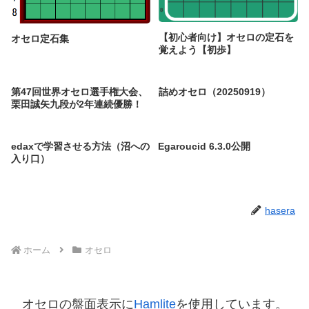
【初心者向け】オセロの定石を
オセロ定石集
覚えよう【初歩】
第47回世界オセロ選手権大会、
詰めオセロ（20250919）
栗田誠矢九段が2年連続優勝！
edaxで学習させる方法（沼への
Egaroucid 6.3.0公開
入り口）
hasera
ホーム
オセロ
オセロの盤面表示に
Hamlite
を使用しています。