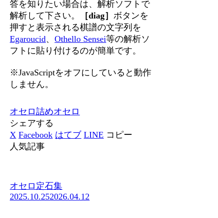
答を知りたい場合は、解析ソフトで
解析して下さい。
［diag］
ボタンを
押すと表示される棋譜の文字列を
Egaroucid
、
Othello Sensei
等の解析ソ
フトに貼り付けるのが簡単です。
※JavaScriptをオフにしていると動作
しません。
オセロ
詰めオセロ
シェアする
X
Facebook
はてブ
LINE
コピー
人気記事
オセロ定石集
2025.10.25
2026.04.12