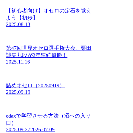
【初心者向け】オセロの定石を覚え
よう【初歩】
2025.08.13
第47回世界オセロ選手権大会、栗田
誠矢九段が2年連続優勝！
2025.11.16
詰めオセロ（20250919）
2025.09.19
edaxで学習させる方法（沼への入り
口）
2025.09.27
2026.07.09