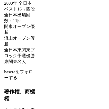
2003年 全日本
ベスト16→四段
全日本出場回
数：11回
関東オープン優
勝
流山オープン優
勝
全日本東関東ブ
ロック予選優勝
東関東名人
haseraをフォロ
ーする
著作権、商標
権