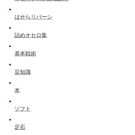
はせらリバーシ
詰めオセロ集
基本戦術
豆知識
本
ソフト
定石