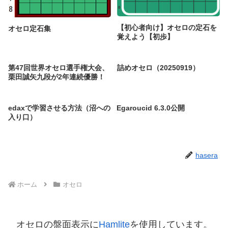
【初心者向け】オセロの定石を
オセロ定石集
覚えよう【初歩】
第47回世界オセロ選手権大会、
詰めオセロ（20250919）
栗田誠矢九段が2年連続優勝！
edaxで学習させる方法（沼への
Egaroucid 6.3.0公開
入り口）
hasera
ホーム
オセロ
オセロの盤面表示に
Hamlite
を使用しています。