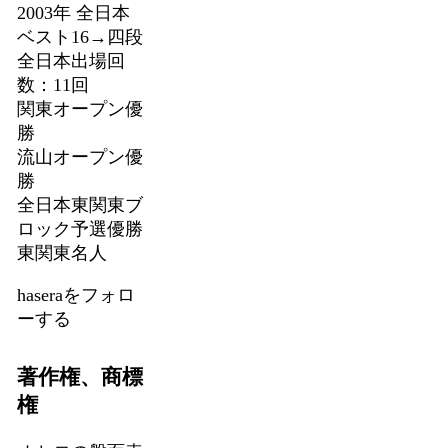
2003年 全日本
ベスト16→四段
全日本出場回
数：11回
関東オープン優
勝
流山オープン優
勝
全日本東関東ブ
ロック予選優勝
東関東名人
haseraをフォロ
ーする
著作権、商標
権