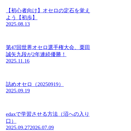
【初心者向け】オセロの定石を覚え
よう【初歩】
2025.08.13
第47回世界オセロ選手権大会、栗田
誠矢九段が2年連続優勝！
2025.11.16
詰めオセロ（20250919）
2025.09.19
edaxで学習させる方法（沼への入り
口）
2025.09.27
2026.07.09