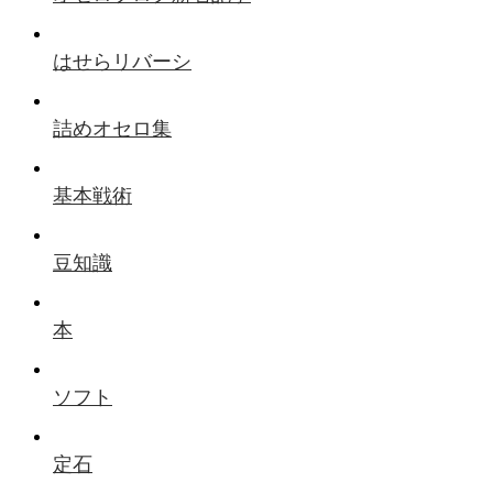
はせらリバーシ
詰めオセロ集
基本戦術
豆知識
本
ソフト
定石