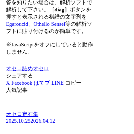
答を知りたい場合は、解析ソフトで
解析して下さい。
［diag］
ボタンを
押すと表示される棋譜の文字列を
Egaroucid
、
Othello Sensei
等の解析ソ
フトに貼り付けるのが簡単です。
※JavaScriptをオフにしていると動作
しません。
オセロ
詰めオセロ
シェアする
X
Facebook
はてブ
LINE
コピー
人気記事
オセロ定石集
2025.10.25
2026.04.12