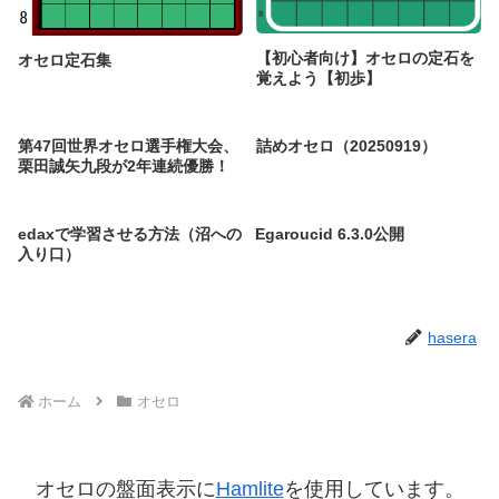
【初心者向け】オセロの定石を
オセロ定石集
覚えよう【初歩】
第47回世界オセロ選手権大会、
詰めオセロ（20250919）
栗田誠矢九段が2年連続優勝！
edaxで学習させる方法（沼への
Egaroucid 6.3.0公開
入り口）
hasera
ホーム
オセロ
オセロの盤面表示に
Hamlite
を使用しています。