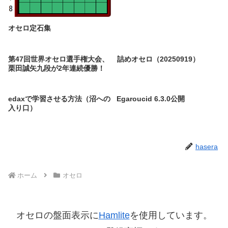
オセロ定石集
第47回世界オセロ選手権大会、
詰めオセロ（20250919）
栗田誠矢九段が2年連続優勝！
edaxで学習させる方法（沼への
Egaroucid 6.3.0公開
入り口）
hasera
ホーム
オセロ
オセロの盤面表示に
Hamlite
を使用しています。