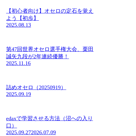
【初心者向け】オセロの定石を覚え
よう【初歩】
2025.08.13
第47回世界オセロ選手権大会、栗田
誠矢九段が2年連続優勝！
2025.11.16
詰めオセロ（20250919）
2025.09.19
edaxで学習させる方法（沼への入り
口）
2025.09.27
2026.07.09