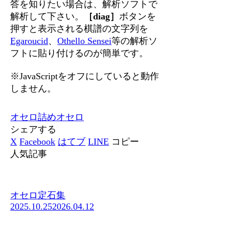
答を知りたい場合は、解析ソフトで
解析して下さい。
［diag］
ボタンを
押すと表示される棋譜の文字列を
Egaroucid
、
Othello Sensei
等の解析ソ
フトに貼り付けるのが簡単です。
※JavaScriptをオフにしていると動作
しません。
オセロ
詰めオセロ
シェアする
X
Facebook
はてブ
LINE
コピー
人気記事
オセロ定石集
2025.10.25
2026.04.12