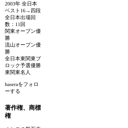
2003年 全日本
ベスト16→四段
全日本出場回
数：11回
関東オープン優
勝
流山オープン優
勝
全日本東関東ブ
ロック予選優勝
東関東名人
haseraをフォロ
ーする
著作権、商標
権