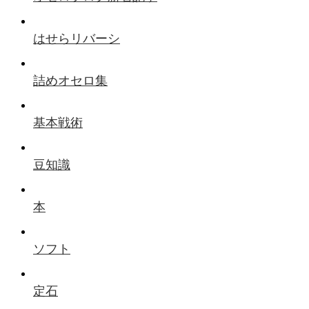
はせらリバーシ
詰めオセロ集
基本戦術
豆知識
本
ソフト
定石