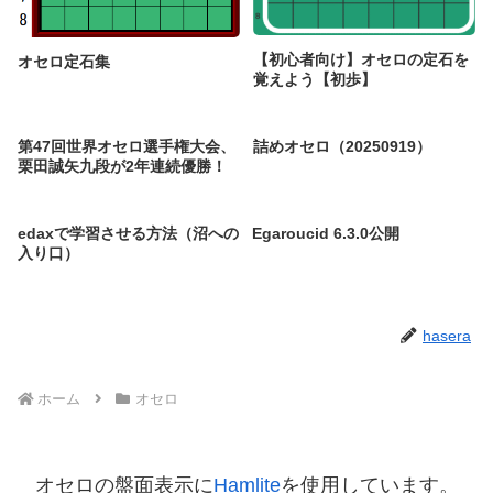
【初心者向け】オセロの定石を
オセロ定石集
覚えよう【初歩】
第47回世界オセロ選手権大会、
詰めオセロ（20250919）
栗田誠矢九段が2年連続優勝！
edaxで学習させる方法（沼への
Egaroucid 6.3.0公開
入り口）
hasera
ホーム
オセロ
オセロの盤面表示に
Hamlite
を使用しています。