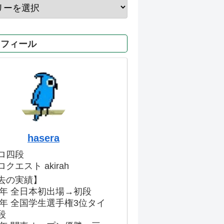
ロフィール
hasera
ロ四段
クエスト akirah
去の実績】
86年 全日本初出場→初段
91年 全国学生選手権3位タイ
段