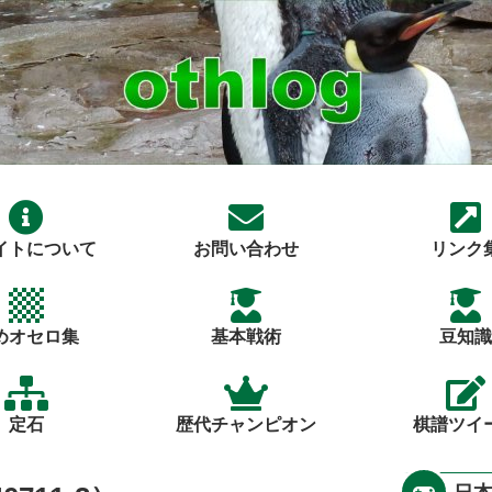
イトについて
お問い合わせ
リンク
めオセロ集
基本戦術
豆知識
定石
歴代チャンピオン
棋譜ツイ