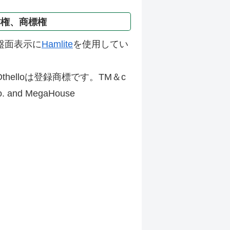
作権、商標権
盤面表示に
Hamlite
を使用してい
thelloは登録商標です。TM＆c
Co. and MegaHouse