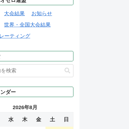
本オセロ連盟
大会結果
お知らせ
世界・全国大会結果
レーティング
索
レンダー
2026年8月
水
木
金
土
日