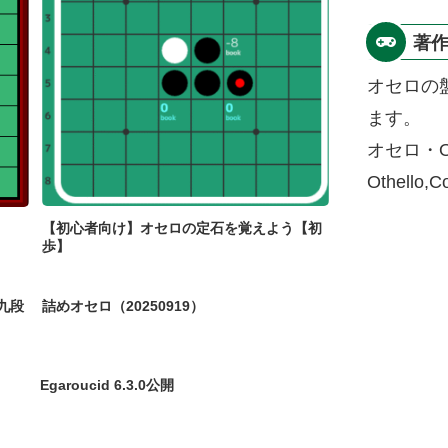
著
オセロの
ます。
オセロ・O
Othello,
【初心者向け】オセロの定石を覚えよう【初
歩】
九段
詰めオセロ（20250919）
Egaroucid 6.3.0公開