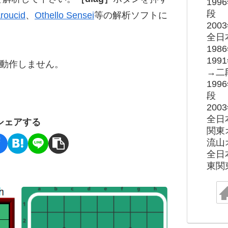
19
段
roucid
、
Othello Sensei
等の解析ソフトに
20
全日
19
19
ると動作しません。
→二
19
段
20
全日
シェアする
関東
流山
全日
東関