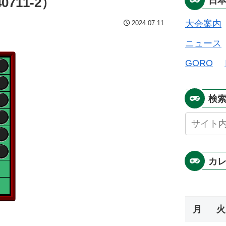
711-2）
日
大会案内
2024.07.11
ニュース
GORO
検
カ
月
火