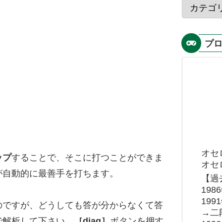
プ
オセ
ップ
することで、そこに打つことができま
オセロ
が自動的に最善手を打ちます。
【過
19
19
のですが、どうしても答が分からなくて答
→二
で解析して下さい。
［diag］
ボタンを押す