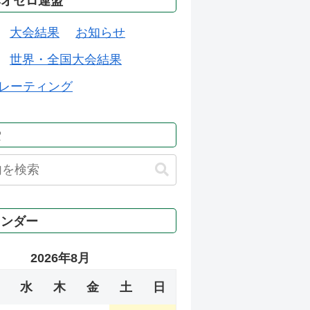
本オセロ連盟
大会結果
お知らせ
世界・全国大会結果
レーティング
索
レンダー
2026年8月
水
木
金
土
日