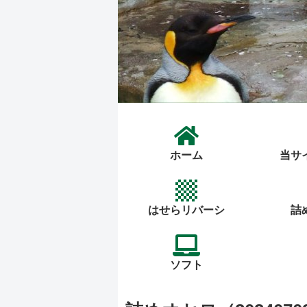
ホーム
当サ
はせらリバーシ
詰
ソフト