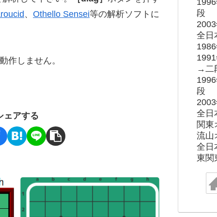
19
段
roucid
、
Othello Sensei
等の解析ソフトに
20
全日
19
19
ると動作しません。
→二
19
段
20
全日
シェアする
関東
流山
全日
東関