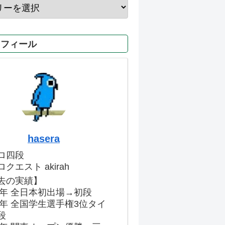
ロフィール
hasera
ロ四段
クエスト akirah
去の実績】
86年 全日本初出場→初段
91年 全国学生選手権3位タイ
段