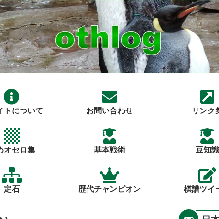
イトについて
お問い合わせ
リンク
めオセロ集
基本戦術
豆知識
定石
歴代チャンピオン
棋譜ツイ