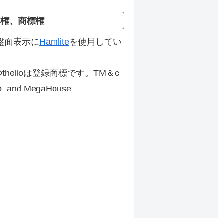
作権、商標権
盤面表示に
Hamlite
を使用してい
thelloは登録商標です。TM＆c
Co. and MegaHouse