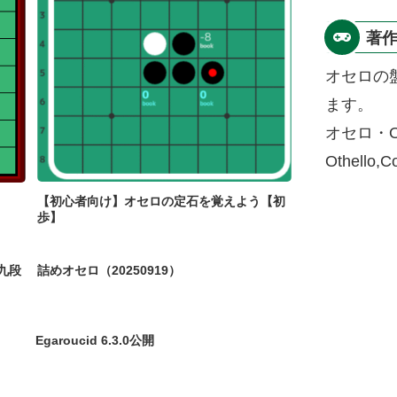
著
オセロの
ます。
オセロ・O
Othello,
【初心者向け】オセロの定石を覚えよう【初
歩】
九段
詰めオセロ（20250919）
Egaroucid 6.3.0公開