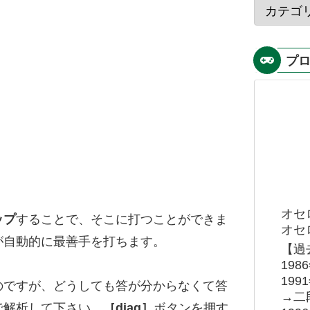
プ
オセ
ップ
することで、そこに打つことができま
オセロ
が自動的に最善手を打ちます。
【過
19
19
のですが、どうしても答が分からなくて答
→二
で解析して下さい。
［diag］
ボタンを押す