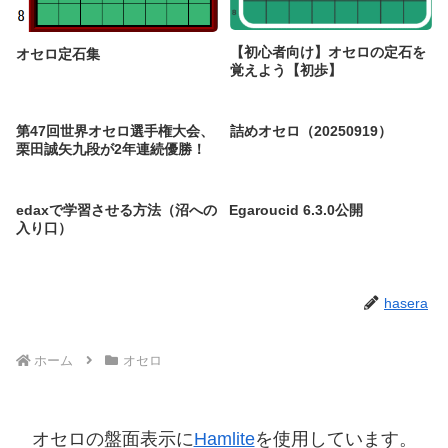
【初心者向け】オセロの定石を
オセロ定石集
覚えよう【初歩】
第47回世界オセロ選手権大会、
詰めオセロ（20250919）
栗田誠矢九段が2年連続優勝！
edaxで学習させる方法（沼への
Egaroucid 6.3.0公開
入り口）
hasera
ホーム
オセロ
オセロの盤面表示に
Hamlite
を使用しています。