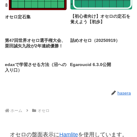
【初心者向け】オセロの定石を
オセロ定石集
覚えよう【初歩】
第47回世界オセロ選手権大会、
詰めオセロ（20250919）
栗田誠矢九段が2年連続優勝！
edaxで学習させる方法（沼への
Egaroucid 6.3.0公開
入り口）
hasera
ホーム
オセロ
オセロの盤面表示に
Hamlite
を使用しています。