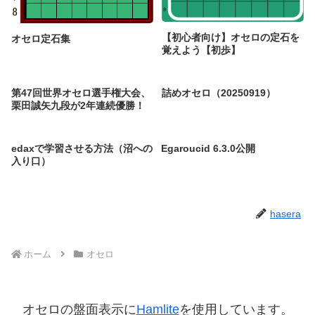
【初心者向け】オセロの定石を
オセロ定石集
覚えよう【初歩】
第47回世界オセロ選手権大会、
詰めオセロ（20250919）
栗田誠矢九段が2年連続優勝！
edaxで学習させる方法（沼への
Egaroucid 6.3.0公開
入り口）
hasera
ホーム
オセロ
オセロの盤面表示に
Hamlite
を使用しています。