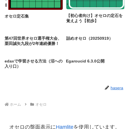
【初心者向け】オセロの定石を
オセロ定石集
覚えよう【初歩】
第47回世界オセロ選手権大会、
詰めオセロ（20250919）
栗田誠矢九段が2年連続優勝！
edaxで学習させる方法（沼への
Egaroucid 6.3.0公開
入り口）
hasera
ホーム
オセロ
オセロの盤面表示に
Hamlite
を使用しています。