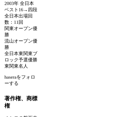
2003年 全日本
ベスト16→四段
全日本出場回
数：11回
関東オープン優
勝
流山オープン優
勝
全日本東関東ブ
ロック予選優勝
東関東名人
haseraをフォロ
ーする
著作権、商標
権