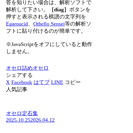
答を知りたい場合は、解析ソフトで
解析して下さい。
［diag］
ボタンを
押すと表示される棋譜の文字列を
Egaroucid
、
Othello Sensei
等の解析ソ
フトに貼り付けるのが簡単です。
※JavaScriptをオフにしていると動作
しません。
オセロ
詰めオセロ
シェアする
X
Facebook
はてブ
LINE
コピー
人気記事
オセロ定石集
2025.10.25
2026.04.12