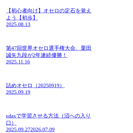
【初心者向け】オセロの定石を覚え
よう【初歩】
2025.08.13
第47回世界オセロ選手権大会、栗田
誠矢九段が2年連続優勝！
2025.11.16
詰めオセロ（20250919）
2025.09.19
edaxで学習させる方法（沼への入り
口）
2025.09.27
2026.07.09