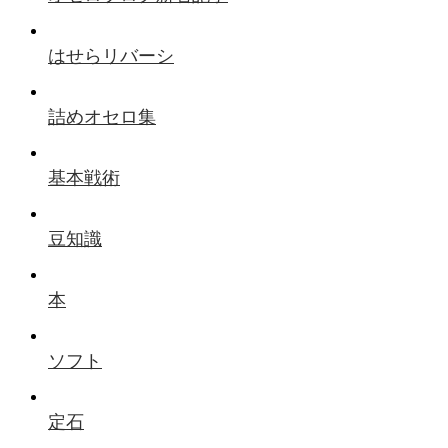
はせらリバーシ
詰めオセロ集
基本戦術
豆知識
本
ソフト
定石