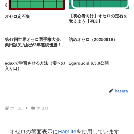
【初心者向け】オセロの定石を
オセロ定石集
覚えよう【初歩】
第47回世界オセロ選手権大会、
詰めオセロ（20250919）
栗田誠矢九段が2年連続優勝！
edaxで学習させる方法（沼への
Egaroucid 6.3.0公開
入り口）
hasera
ホーム
オセロ
オセロの盤面表示に
Hamlite
を使用しています。