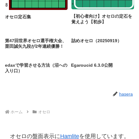
【初心者向け】オセロの定石を
オセロ定石集
覚えよう【初歩】
第47回世界オセロ選手権大会、
詰めオセロ（20250919）
栗田誠矢九段が2年連続優勝！
edaxで学習させる方法（沼への
Egaroucid 6.3.0公開
入り口）
hasera
ホーム
オセロ
オセロの盤面表示に
Hamlite
を使用しています。