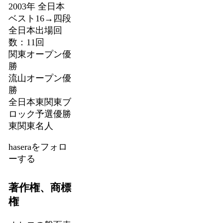
2003年 全日本
ベスト16→四段
全日本出場回
数：11回
関東オープン優
勝
流山オープン優
勝
全日本東関東ブ
ロック予選優勝
東関東名人
haseraをフォロ
ーする
著作権、商標
権