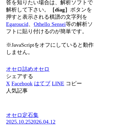
答を知りたい場合は、解析ソフトで
解析して下さい。
［diag］
ボタンを
押すと表示される棋譜の文字列を
Egaroucid
、
Othello Sensei
等の解析ソ
フトに貼り付けるのが簡単です。
※JavaScriptをオフにしていると動作
しません。
オセロ
詰めオセロ
シェアする
X
Facebook
はてブ
LINE
コピー
人気記事
オセロ定石集
2025.10.25
2026.04.12