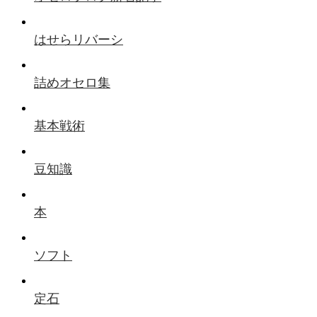
はせらリバーシ
詰めオセロ集
基本戦術
豆知識
本
ソフト
定石