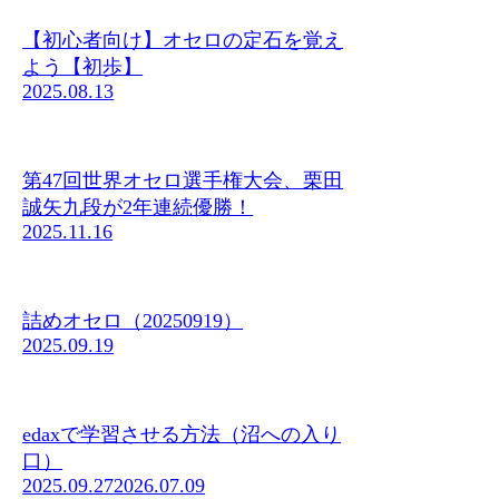
【初心者向け】オセロの定石を覚え
よう【初歩】
2025.08.13
第47回世界オセロ選手権大会、栗田
誠矢九段が2年連続優勝！
2025.11.16
詰めオセロ（20250919）
2025.09.19
edaxで学習させる方法（沼への入り
口）
2025.09.27
2026.07.09