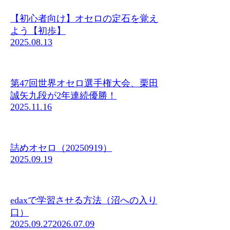
【初心者向け】オセロの定石を覚え
よう【初歩】
2025.08.13
第47回世界オセロ選手権大会、栗田
誠矢九段が2年連続優勝！
2025.11.16
詰めオセロ（20250919）
2025.09.19
edaxで学習させる方法（沼への入り
口）
2025.09.27
2026.07.09