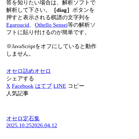
答を知りたい場合は、解析ソフトで
解析して下さい。
［diag］
ボタンを
押すと表示される棋譜の文字列を
Egaroucid
、
Othello Sensei
等の解析ソ
フトに貼り付けるのが簡単です。
※JavaScriptをオフにしていると動作
しません。
オセロ
詰めオセロ
シェアする
X
Facebook
はてブ
LINE
コピー
人気記事
オセロ定石集
2025.10.25
2026.04.12