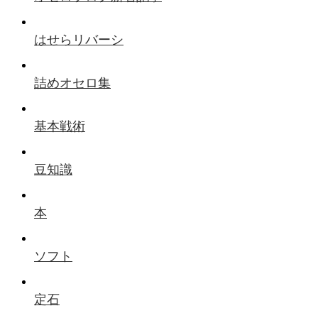
はせらリバーシ
詰めオセロ集
基本戦術
豆知識
本
ソフト
定石