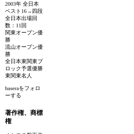
2003年 全日本
ベスト16→四段
全日本出場回
数：11回
関東オープン優
勝
流山オープン優
勝
全日本東関東ブ
ロック予選優勝
東関東名人
haseraをフォロ
ーする
著作権、商標
権