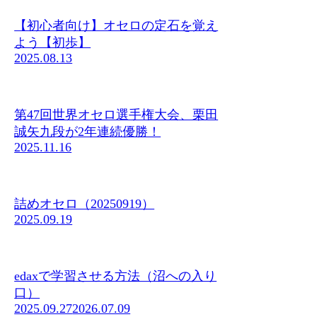
【初心者向け】オセロの定石を覚え
よう【初歩】
2025.08.13
第47回世界オセロ選手権大会、栗田
誠矢九段が2年連続優勝！
2025.11.16
詰めオセロ（20250919）
2025.09.19
edaxで学習させる方法（沼への入り
口）
2025.09.27
2026.07.09