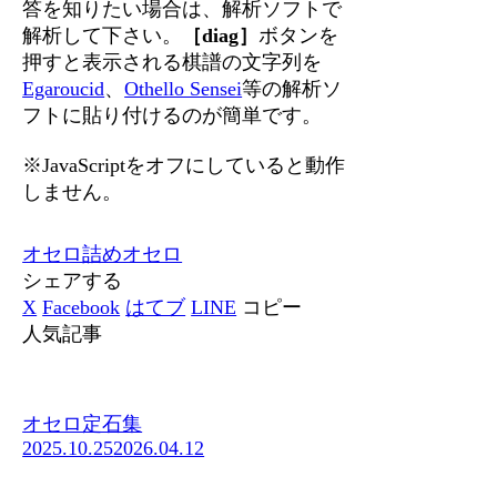
答を知りたい場合は、解析ソフトで
解析して下さい。
［diag］
ボタンを
押すと表示される棋譜の文字列を
Egaroucid
、
Othello Sensei
等の解析ソ
フトに貼り付けるのが簡単です。
※JavaScriptをオフにしていると動作
しません。
オセロ
詰めオセロ
シェアする
X
Facebook
はてブ
LINE
コピー
人気記事
オセロ定石集
2025.10.25
2026.04.12