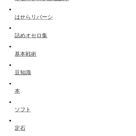
はせらリバーシ
詰めオセロ集
基本戦術
豆知識
本
ソフト
定石