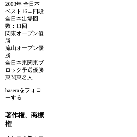
2003年 全日本
ベスト16→四段
全日本出場回
数：11回
関東オープン優
勝
流山オープン優
勝
全日本東関東ブ
ロック予選優勝
東関東名人
haseraをフォロ
ーする
著作権、商標
権