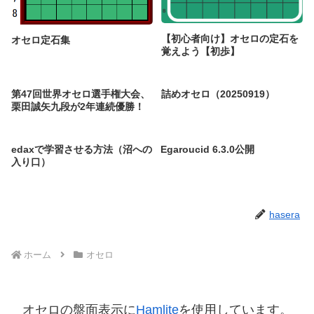
【初心者向け】オセロの定石を
オセロ定石集
覚えよう【初歩】
第47回世界オセロ選手権大会、
詰めオセロ（20250919）
栗田誠矢九段が2年連続優勝！
edaxで学習させる方法（沼への
Egaroucid 6.3.0公開
入り口）
hasera
ホーム
オセロ
オセロの盤面表示に
Hamlite
を使用しています。