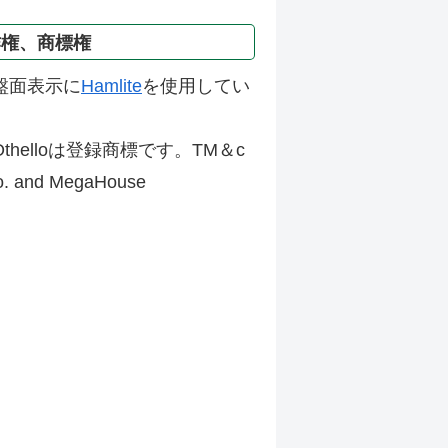
作権、商標権
盤面表示に
Hamlite
を使用してい
thelloは登録商標です。TM＆c
Co. and MegaHouse