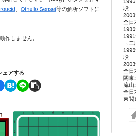
19
段
roucid
、
Othello Sensei
等の解析ソフトに
20
全日
19
19
ると動作しません。
→二
19
段
20
全日
シェアする
関東
流山
全日
東関