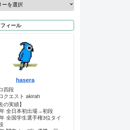
ロフィール
hasera
ロ四段
クエスト akirah
去の実績】
86年 全日本初出場→初段
91年 全国学生選手権3位タイ
段