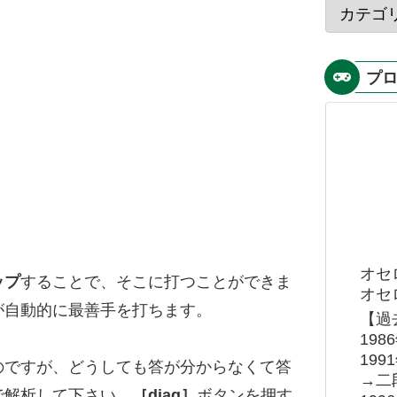
プ
オセ
ップ
することで、そこに打つことができま
オセロ
が自動的に最善手を打ちます。
【過
19
19
のですが、どうしても答が分からなくて答
→二
で解析して下さい。
［diag］
ボタンを押す