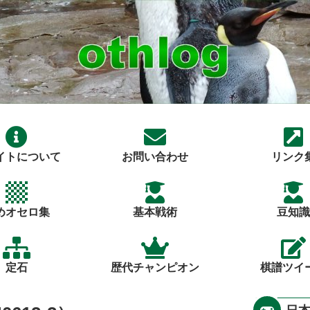
イトについて
お問い合わせ
リンク
めオセロ集
基本戦術
豆知識
定石
歴代チャンピオン
棋譜ツイ