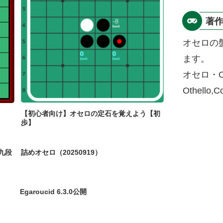
著
オセロの
ます。
オセロ・O
Othello,
【初心者向け】オセロの定石を覚えよう【初
歩】
九段
詰めオセロ（20250919）
Egaroucid 6.3.0公開