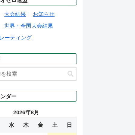
本オセロ連盟
大会結果
お知らせ
世界・全国大会結果
レーティング
索
レンダー
2026年8月
水
木
金
土
日