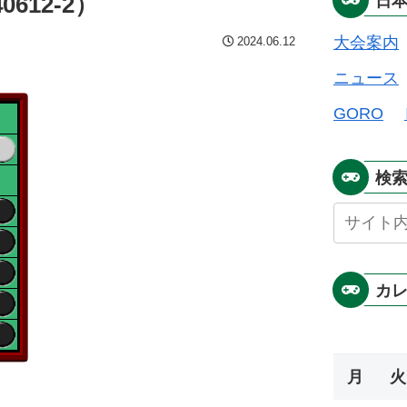
612-2）
日
大会案内
2024.06.12
ニュース
GORO
検
カ
月
火