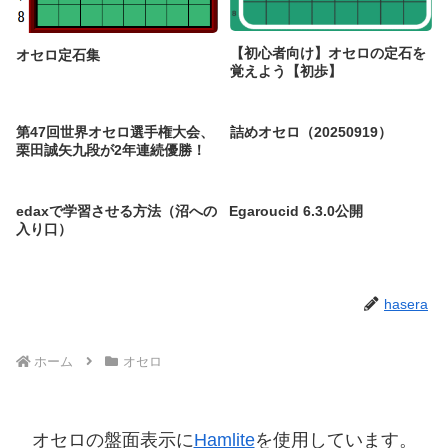
【初心者向け】オセロの定石を
オセロ定石集
覚えよう【初歩】
第47回世界オセロ選手権大会、
詰めオセロ（20250919）
栗田誠矢九段が2年連続優勝！
edaxで学習させる方法（沼への
Egaroucid 6.3.0公開
入り口）
hasera
ホーム
オセロ
オセロの盤面表示に
Hamlite
を使用しています。