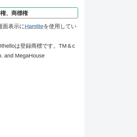
作権、商標権
盤面表示に
Hamlite
を使用してい
thelloは登録商標です。TM＆c
Co. and MegaHouse