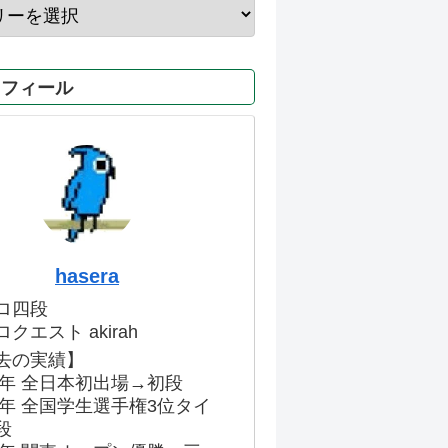
ロフィール
hasera
ロ四段
クエスト akirah
去の実績】
86年 全日本初出場→初段
91年 全国学生選手権3位タイ
段