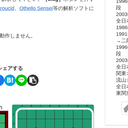
19
段
roucid
、
Othello Sensei
等の解析ソフトに
20
全日
19
19
ると動作しません。
→二
19
段
20
全日
シェアする
関東
流山
全日
東関