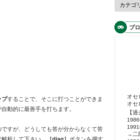
プ
オセ
ップ
することで、そこに打つことができま
オセロ
が自動的に最善手を打ちます。
【過
19
19
のですが、どうしても答が分からなくて答
→二
で解析して下さい。
［diag］
ボタンを押す