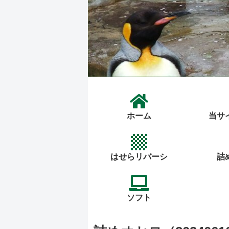
ホーム
当サ
はせらリバーシ
詰
ソフト