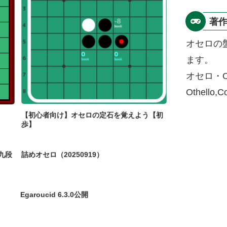
著
オセロの
ます。
オセロ・O
Othello,
【初心者向け】オセロの定石を覚えよう【初
歩】
九段
詰めオセロ（20250919）
Egaroucid 6.3.0公開