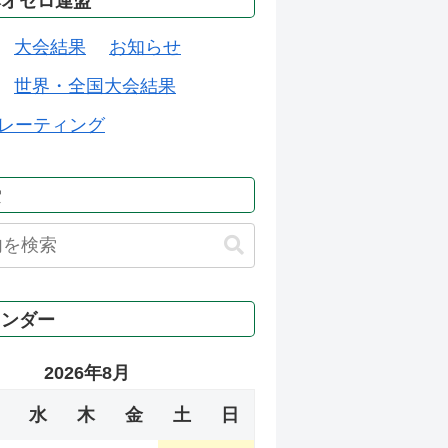
本オセロ連盟
大会結果
お知らせ
世界・全国大会結果
レーティング
索
レンダー
2026年8月
水
木
金
土
日