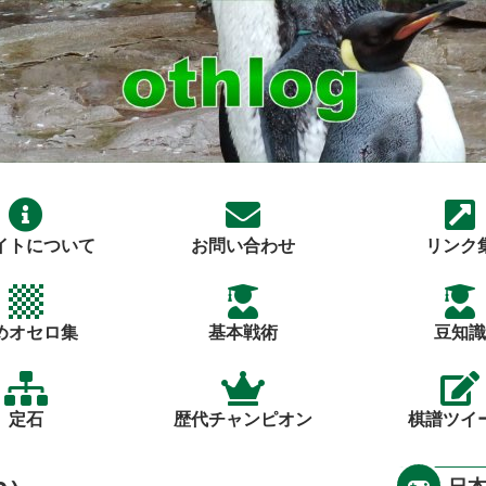
イトについて
お問い合わせ
リンク
めオセロ集
基本戦術
豆知識
定石
歴代チャンピオン
棋譜ツイ